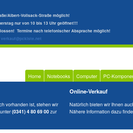
Direkt
zum
raße/Albert-Vollsack-Straße möglich!
rstag nur von 10 bis 13 Uhr geöffnet!!!
Inhalt
hlossen! Termine nach telefonischer Absprache möglich!
r
verkauf@pckiste.net
Home
Notebooks
Computer
PC-Kompone
Online-Verkauf
ch vorhanden ist, stehen wir
Natürlich bieten wir Ihnen au
 unter
(0341) 4 80 69 00
zur
Nähere Information dazu finden