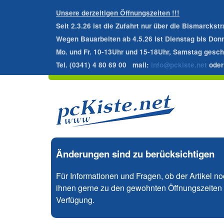
Unsere derzeitigen Öffnungszeiten !!!
Seit 2.3.26 ist die Zufahrt nur über die Bismarckst
Wegen Bauarbeiten ab 4.5.26 ist Dienstag bis Donne
Mo. und Fr. 10-13Uhr und 15-18Uhr, Samstag gesc
Tel. (0341) 4 80 69 00 mail:
info@pckiste.net
ode
P
C
K
i
Änderungen sind zu berücksichtigen
s
Für Informationen und Fragen, ob der Artikel no
t
ihnen gerne zu den gewohnten Öffnungszeiten
e
Verfügung.